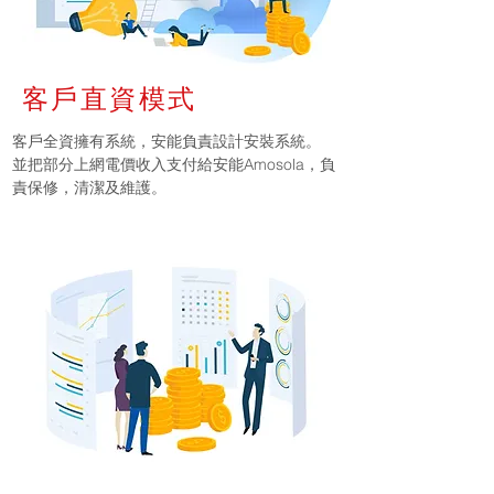
客戶直資模式
客戶全資擁有系統，安能負責設計安裝系統。
並把部分上網電價收入支付給
安能Amosola，負
責保修，清潔及維護。