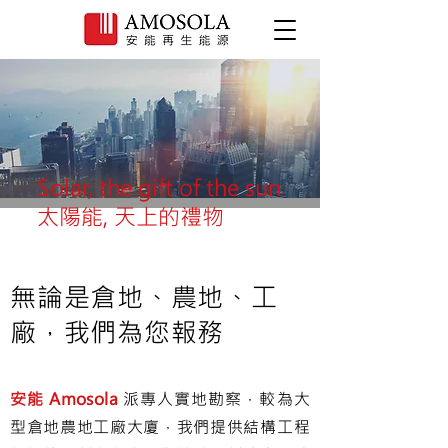
Solar, the gift of the sun
太陽能, 天上的禮物
無論是倉地、農地、工
廠，我們為您報務
安能 Amosola
派專人實地勘察，較為大
型
倉地農地工廠大廈
，我們
提供結構工程