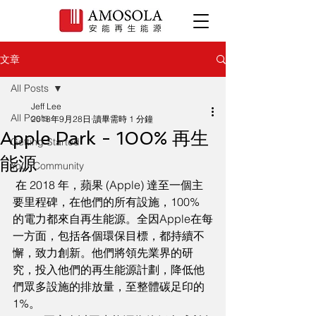
文章
All Posts
Jeff Lee
All Posts
2018年9月28日
讀畢需時 1 分鐘
Apple Park - 100% 再生
Getting Started
能源
Your Community
 在 2018 年，蘋果 (Apple) 達至一個主
要里程碑，在他們的所有設施，100% 
的電力都來自再生能源。全因Apple在每
一方面，包括各個環保目標，都持續不
懈，致力創新。他們將領先業界的研
究，投入他們的再生能源計劃，降低他
們眾多設施的排放量，至整體碳足印的 
1%。 