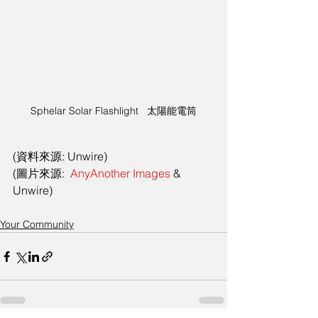
Sphelar Solar Flashlight   太陽能電筒
(資料來源: Unwire)
(圖片來源:  
AnyAnother Images
 & 
Unwire)
Your Community