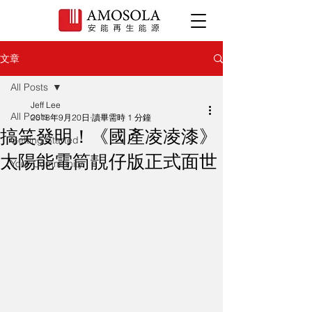
文章
All Posts
Jeff Lee
All Posts
2018年9月20日
讀畢需時 1 分鐘
搞笑發明！《國產凌凌漆》
Getting Started
太陽能電筒靚仔版正式面世
Your Community